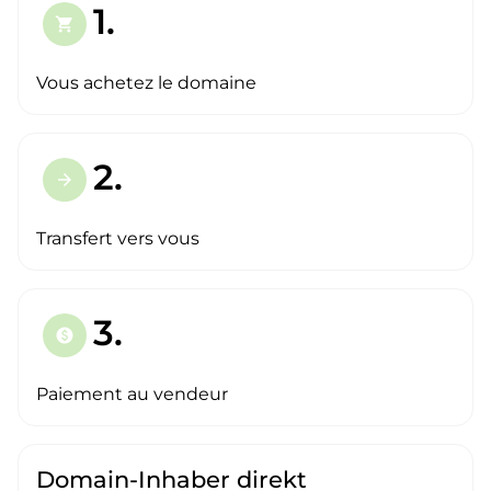
1.
shopping_cart
Vous achetez le domaine
2.
arrow_forward
Transfert vers vous
3.
paid
Paiement au vendeur
Domain-Inhaber direkt