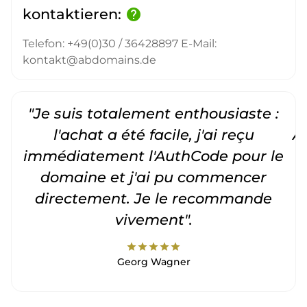
kontaktieren:
help
Telefon: +49(0)30 / 36428897 E-Mail:
kontakt@abdomains.de
"Je suis totalement enthousiaste :
"
l'achat a été facile, j'ai reçu
A
immédiatement l'AuthCode pour le
c
domaine et j'ai pu commencer
directement. Je le recommande
vivement".
star
star
star
star
star
Georg Wagner