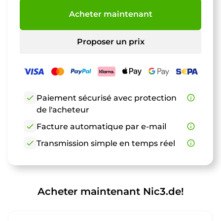
Acheter maintenant
Proposer un prix
check
Paiement sécurisé avec protection
info_outline
de l'acheteur
check
Facture automatique par e-mail
info_outline
check
Transmission simple en temps réel
info_outline
Acheter maintenant Nic3.de!