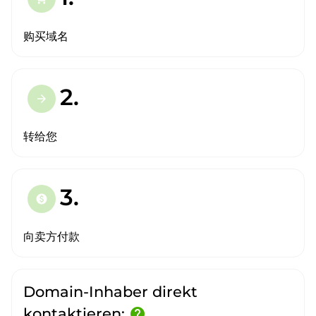
购买域名
2.
arrow_forward
转给您
3.
paid
向卖方付款
Domain-Inhaber direkt
kontaktieren:
help