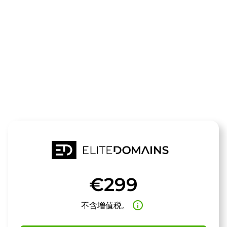
领域
Nic3.de
待售
€299
info_outline
不含增值税。