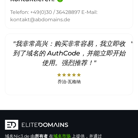
Telefon: +49(0)30 / 36428897 E-Mail:
kontakt@abdomains.de
"我非常高兴：购买非常容易，我立即收
"
到了域名的 AuthCode，并能立即开始
使用。强烈推荐！"
star
star
star
star
star
乔治-瓦格纳
域名
Nic3.de
由
所有者
在
域名市场
上提供，并通过